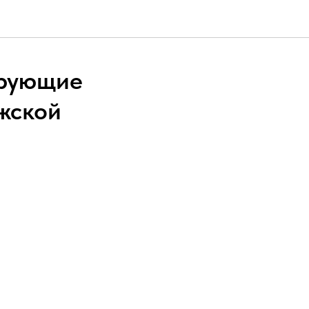
рующие
жской