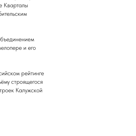
е Кварталы
бительским
объединением
елопере и его
сийском рейтинге
ъёму строящегося
троек Калужской