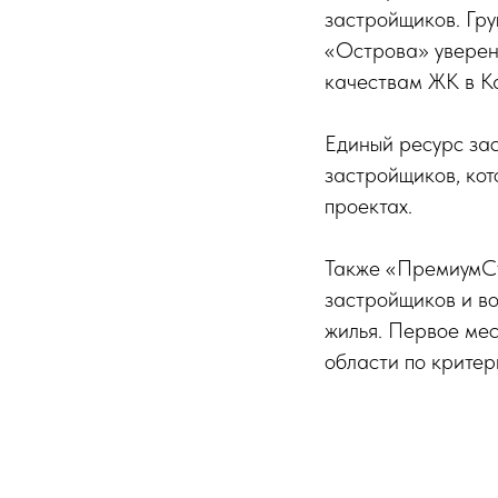
застройщиков. Гр
«Острова» уверен
качествам ЖК в К
Единый ресурс за
застройщиков, ко
проектах.
Также «ПремиумСт
застройщиков и во
жилья. Первое ме
области по крите