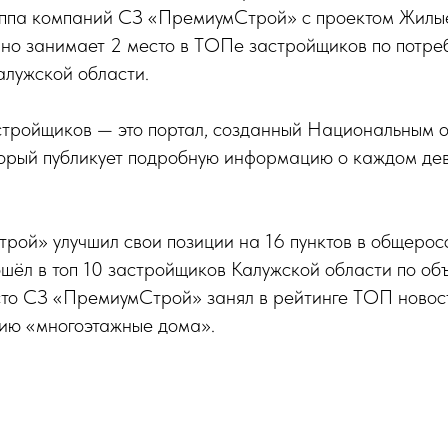
уппа компаний СЗ «ПремиумСтрой» с проектом Жилы
но занимает 2 место в ТОПе застройщиков по потре
алужской области.
стройщиков — это портал, созданный Национальным 
торый публикует подробную информацию о каждом дев
рой» улучшил свои позиции на 16 пунктов в общерос
шёл в топ 10 застройщиков Калужской области по об
сто СЗ «ПремиумСтрой» занял в рейтинге ТОП новос
рию «многоэтажные дома».